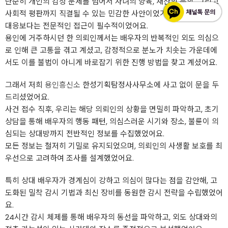
단순히 개인의 감정 문제를 넘어서 자녀의 양육, 재산의 분할, 그리고
사회적 평판까지 직결될 수 있는 민감한 사안이었기 때문에, 섣부른
대응보다는 전문적인 접근이 필수적이었어요.
용인에 거주하시던 한 의뢰인께서는 배우자의 반복적인 외도 의심으
로 인해 큰 고통을 겪고 계셨고, 감정적으로 분노가 치솟는 가운데에
서도 이를 불법이 아니게 바로잡기 위한 진행 방법을 찾고 계셨어요.
그래서 저희
용인흥신소
한성기획탐정사사무소에 사고 없이 문을 두
드리셨었어요.
사건 접수 직후, 우리는 해당 의뢰인의 상황을 면밀히 파악하고, 초기
상담을 통해 배우자의 행동 패턴, 의심스러운 시기와 장소, 불륜이 의
심되는 상대방까지 전반적인 정보를 수집했었어요.
모든 정보는 철저히 기밀로 유지되었으며, 의뢰인의 사생활 보호를 최
우선으로 고려하여 조사를 설계했었어요.
특히 상대 배우자가 경계심이 강하고 의심이 많다는 점을 감안해, 고
도화된 밀착 감시 기법과 최신 장비를 동원한 감시 전략을 수립했었어
요.
24시간 감시 체제를 통해 배우자의 동선을 파악하고, 외도 상대와의